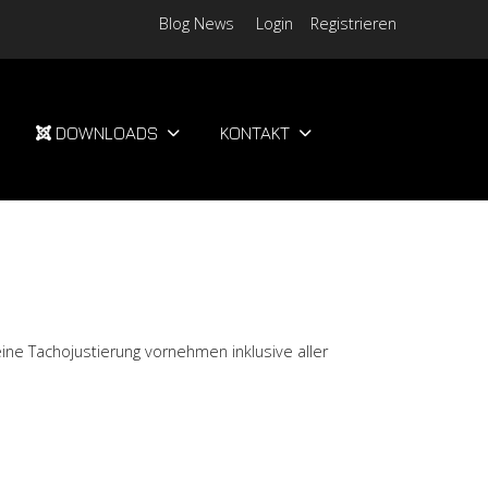
Blog News
Login
Registrieren
DOWNLOADS
KONTAKT
ne Tachojustierung vornehmen inklusive aller