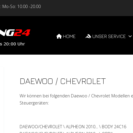
 Mo-So: 10.00 -20.00
HOME
UNSER SERVICE
DAEWOO / CHEVROLET
Wir können bei folgenden Daewoo / Chevrolet Modellen ei
Steuergeräten:
DAEWOO/CHEVROLET \ ALPHEON 2010... \ BODY 24C16